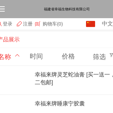
福建省幸福生物科技有限公司
中文
中文
登录
注册
购物车
(0)
English
产品展示
时间
价格
名称
筛选
幸福来牌灵芝蛇油膏 [买一送一
二包邮]
幸福来牌睡康宁胶囊